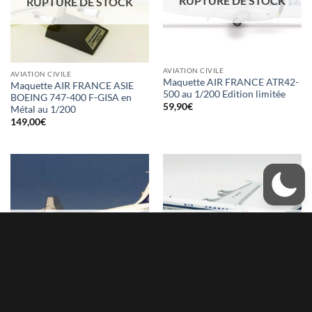
RUPTURE DE STOCK
RUPTURE DE STOCK
AVIATION CIVILE
AVIATION CIVILE
Maquette AIR FRANCE ATR42-
Maquette AIR FRANCE ASIE
500 au 1/200 Edition limitée
BOEING 747-400 F-GISA en
59,90
€
Métal au 1/200
149,00
€
RUPTURE DE STOCK
RUPTURE DE STOCK
AVIATION CIVILE
AVIATION CIVILE