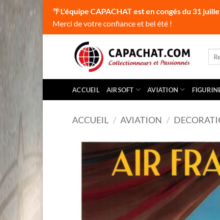
🌴
L'équipe CAPACHAT est en congés du 31 juille
Merci de votre confiance et bel été !
Passer
au
Rec
pour
contenu
ACCUEIL
AIRSOFT
AVIATION
FIGURIN
ACCUEIL
/
AVIATION
/
DECORAT