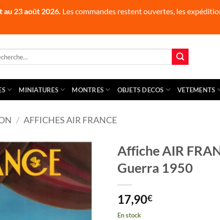
t au 23 août 2026.
Les commandes restent ouvertes, les expédition
herche
 :
ES
MINIATURES
MONTRES
OBJETS DECOS
VETEMENTS
ION
/
AFFICHES AIR FRANCE
Affiche AIR FRAN
Guerra 1950
17,90
€
En stock