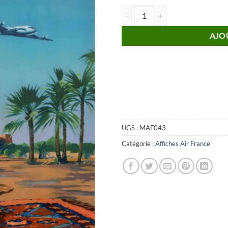
quantité de Affiche AIR FRANCE 
AJO
UGS :
MAF043
Catégorie :
Affiches Air France