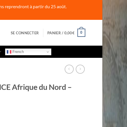
s reprendront à partir du 25 août.
0
SE CONNECTER
PANIER /
0,00
€
French
CE Afrique du Nord –