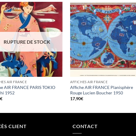
RUPTURE DE STOCK
HES AIR FRANCE
AFFICHES AIR FRANCE
che AIR FRANCE PARIS TOKIO
Affiche AIR FRANCE Planisphère
hi 1952
Rouge Lucien Boucher 1950
0
€
17,90
€
ÈS CLIENT
CONTACT