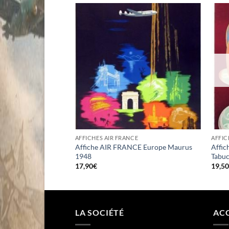
 DE STOCK
E
AFFICHES AIR FRANCE
AFFIC
E Paris New York
Affiche AIR FRANCE Europe Maurus
Affi
1948
Tabuc
17,90
€
19,5
LA SOCIÉTÉ
ACC