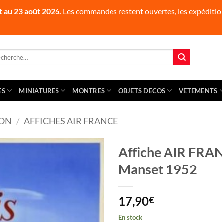
t au 23 août 2026.
Les commandes restent ouvertes, les expédition
herche
 :
ES
MINIATURES
MONTRES
OBJETS DECOS
VETEMENTS
ION
/
AFFICHES AIR FRANCE
Affiche AIR FRANC
Manset 1952
17,90
€
En stock