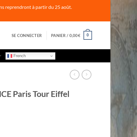
s reprendront à partir du 25 août.
0
SE CONNECTER
PANIER /
0,00
€
French
E Paris Tour Eiffel