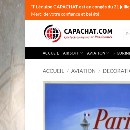
🌴
L'équipe CAPACHAT est en congés du 31 juille
Merci de votre confiance et bel été !
Passer
au
Rec
pour
contenu
ACCUEIL
AIRSOFT
AVIATION
FIGURIN
ACCUEIL
/
AVIATION
/
DECORAT