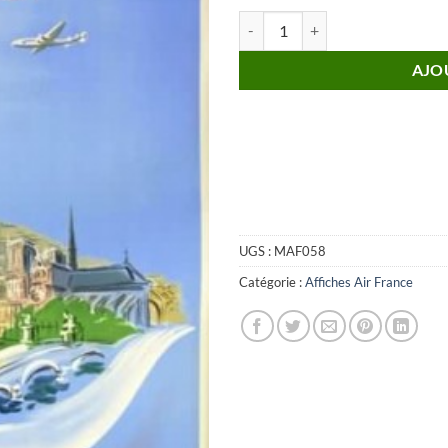
quantité de Affiche AIR FRANCE P
AJO
UGS :
MAF058
Catégorie :
Affiches Air France