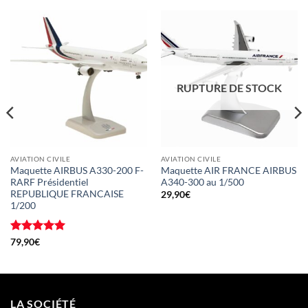
RUPTURE DE STOCK
AVIATION CIVILE
AVIATION CIVILE
Maquette AIRBUS A330-200 F-
Maquette AIR FRANCE AIRBUS
RARF Présidentiel
A340-300 au 1/500
REPUBLIQUE FRANCAISE
29,90
€
1/200
Note
5
sur
79,90
€
5
LA SOCIÉTÉ