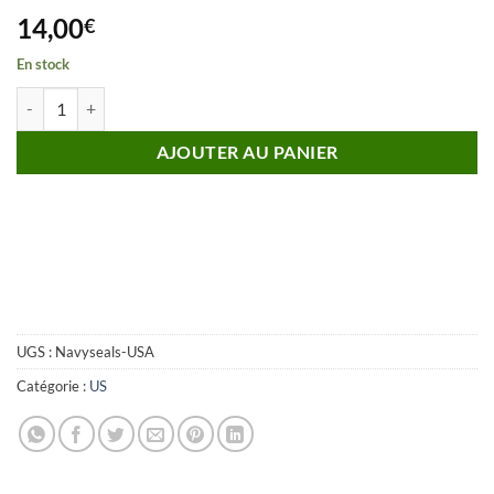
14,00
€
En stock
quantité de Insigne US NAVY SEALS Made in USA
AJOUTER AU PANIER
UGS :
Navyseals-USA
Catégorie :
US