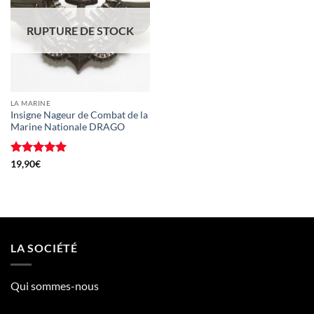
RUPTURE DE STOCK
LA MARINE
Insigne Nageur de Combat de la
Marine Nationale DRAGO
Note
5
sur
19,90
€
5
LA SOCIÉTÉ
Qui sommes-nous