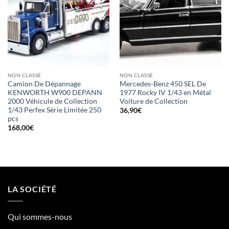
NON CLASSÉ
NON CLASSÉ
Camion De Dépannage
Mercedes-Benz 450 SEL De
KENWORTH W900 DEPANN
1977 Rocky IV 1/43 en Métal
2000 Véhicule de Collection
Voiture de Collection
1/43 Perfex Série Limitée 250
36,90
€
pcs
168,00
€
LA SOCIÉTÉ
Qui sommes-nous