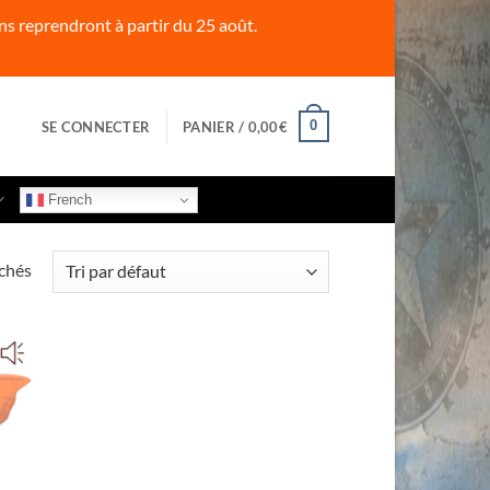
s reprendront à partir du 25 août.
0
SE CONNECTER
PANIER /
0,00
€
French
ichés