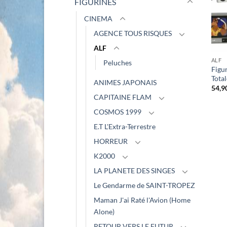
FIGURINES
CINEMA
AGENCE TOUS RISQUES
ALF
ALF
Peluches
Figur
Tota
ANIMES JAPONAIS
54,9
CAPITAINE FLAM
COSMOS 1999
E.T L'Extra-Terrestre
HORREUR
K2000
LA PLANETE DES SINGES
Le Gendarme de SAINT-TROPEZ
Maman J'ai Raté l'Avion (Home
Alone)
RETOUR VERS LE FUTUR