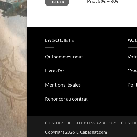
Prix :
50€
—
60€
FILTRER
min
max
LA SOCIÉTÉ
ACC
Qui sommes-nous
Vot
Livre d’or
Cond
Mentions légales
Poli
Renoncer au contrat
L’HISTOIRE DES BLOUSONS AVIATEURS
L’HISTO
Copyright 2026 ©
Capachat.com