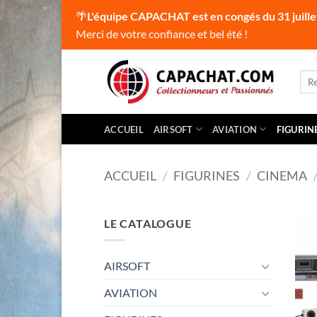
🌴
L'équipe CAPACHAT est en congés du 31 juille
Merci de votre confiance et bel été !
Passer
au
Rec
pour
contenu
ACCUEIL
AIRSOFT
AVIATION
FIGURIN
ACCUEIL
/
FIGURINES
/
CINEMA
LE CATALOGUE
AIRSOFT
AVIATION