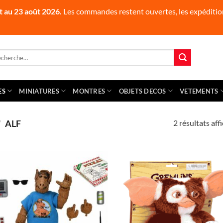
t au 23 août 2026.
Les commandes restent ouvertes, les expédition
herche
 :
ES
MINIATURES
MONTRES
OBJETS DECOS
VETEMENTS
2 résultats aff
/
ALF