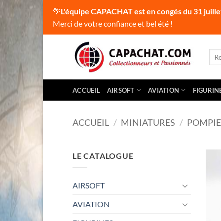
🌴
L'équipe CAPACHAT est en congés du 31 juille
Merci de votre confiance et bel été !
Passer
au
Rec
pour
contenu
ACCUEIL
AIRSOFT
AVIATION
FIGURIN
ACCUEIL
/
MINIATURES
/
POMPIE
LE CATALOGUE
AIRSOFT
AVIATION