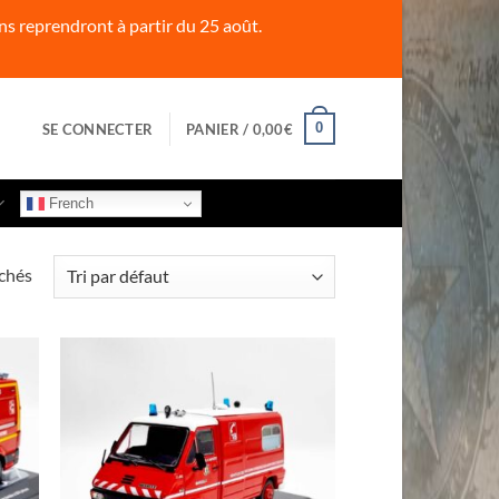
s reprendront à partir du 25 août.
0
SE CONNECTER
PANIER /
0,00
€
French
ichés