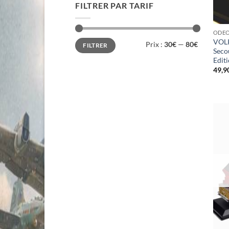
FILTRER PAR TARIF
ODE
Prix
Prix
VOLK
Prix :
30€
—
80€
FILTRER
min
max
Seco
Editi
49,9