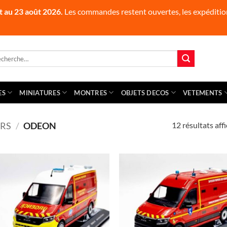
t au 23 août 2026.
Les commandes restent ouvertes, les expédition
herche
 :
ES
MINIATURES
MONTRES
OBJETS DECOS
VETEMENTS
12 résultats aff
RS
/
ODEON