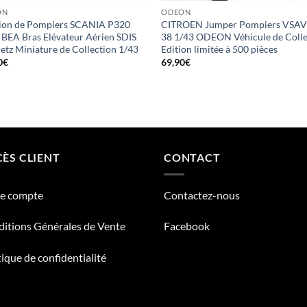
ON
ODEON
on de Pompiers SCANIA P320
CITROEN Jumper Pompiers VSAV
 BEA Bras Elévateur Aérien SDIS
38 1/43 ODEON Véhicule de Colle
etz Miniature de Collection 1/43
Edition limitée à 500 pièces
0
€
69,90
€
ÈS CLIENT
CONTACT
re compte
Contactez-nous
itions Générales de Vente
Facebook
tique de confidentialité