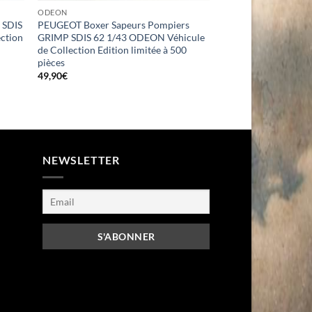
ODEON
 SDIS
PEUGEOT Boxer Sapeurs Pompiers
ction
GRIMP SDIS 62 1/43 ODEON Véhicule
de Collection Edition limitée à 500
pièces
49,90
€
NEWSLETTER