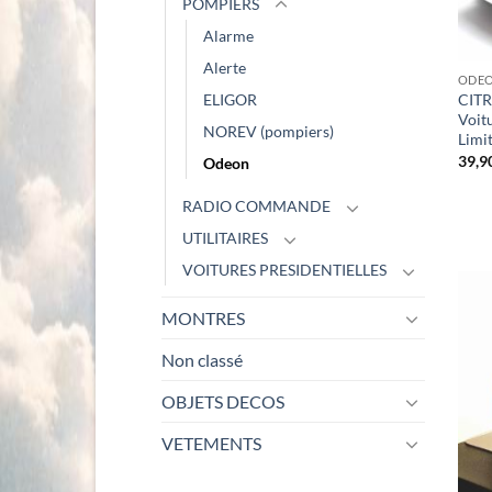
POMPIERS
Alarme
Alerte
ODE
CITR
ELIGOR
Voitu
NOREV (pompiers)
Limi
39,9
Odeon
RADIO COMMANDE
UTILITAIRES
VOITURES PRESIDENTIELLES
MONTRES
Non classé
OBJETS DECOS
VETEMENTS