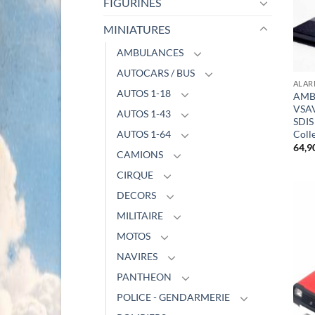
FIGURINES
MINIATURES
AMBULANCES
AUTOCARS / BUS
ALAR
AUTOS 1-18
AMB
VSA
AUTOS 1-43
SDIS
Colle
AUTOS 1-64
64,9
CAMIONS
CIRQUE
DECORS
MILITAIRE
MOTOS
NAVIRES
PANTHEON
POLICE - GENDARMERIE