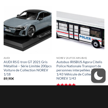
AUDI
NOREV (AUTOCARS-BUS)
AUDI RS E-tron GT 2021 Gris
Autobus IRISBUS Agora Citelis
Métallisé – Série Limitée 200pcs
Police Nationale Transport de
Voiture de Collection NOREV
personnes interpellées 2008
1/18
1/43 Véhicule de Collection
NOREV 1/43
89,90
€
Note
5
sur
69,90
€
5