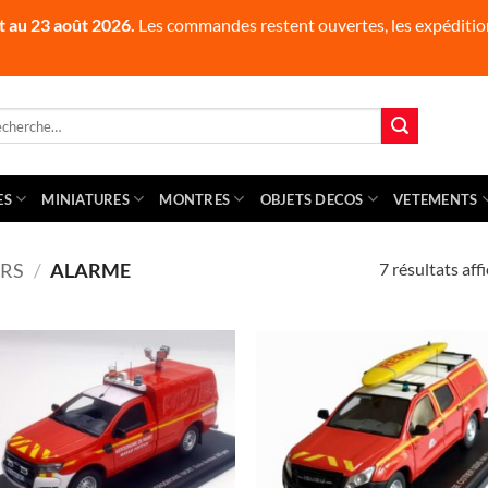
t au 23 août 2026.
Les commandes restent ouvertes, les expédition
herche
 :
ES
MINIATURES
MONTRES
OBJETS DECOS
VETEMENTS
7 résultats aff
RS
/
ALARME