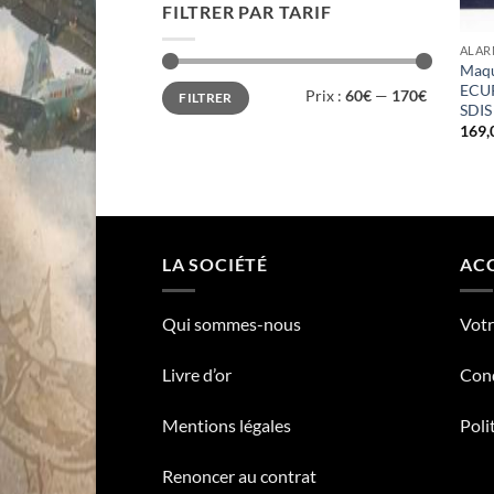
FILTRER PAR TARIF
ALAR
Maqu
Prix
Prix
ECU
Prix :
60€
—
170€
FILTRER
min
max
SDIS
169,
LA SOCIÉTÉ
ACC
Qui sommes-nous
Vot
Livre d’or
Cond
Mentions légales
Poli
Renoncer au contrat