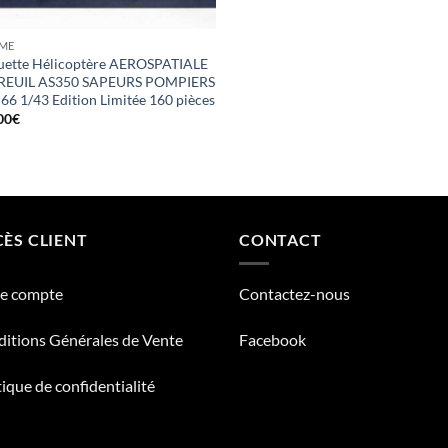
ME
ette Hélicoptère AEROSPATIALE
REUIL AS350 SAPEURS POMPIERS
 66 1/43 Edition Limitée 160 pièces
00
€
ÈS CLIENT
CONTACT
re compte
Contactez-nous
itions Générales de Vente
Facebook
tique de confidentialité