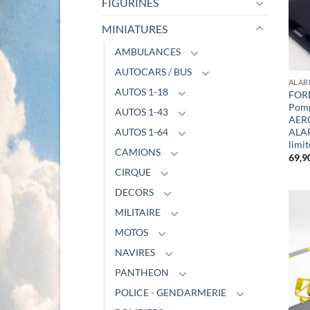
FIGURINES
MINIATURES
AMBULANCES
AUTOCARS / BUS
ALAR
AUTOS 1-18
FORD
Pomp
AUTOS 1-43
AER
ALAR
AUTOS 1-64
limit
CAMIONS
69,9
CIRQUE
DECORS
MILITAIRE
MOTOS
NAVIRES
PANTHEON
POLICE - GENDARMERIE