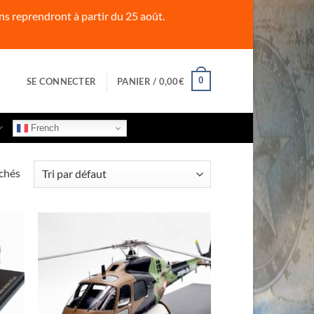
s reprendront à partir du 25 août.
0
SE CONNECTER
PANIER /
0,00
€
French
ichés