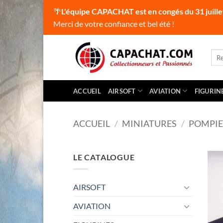
🌴
L'équipe CAPACHAT est en congés du 31 juille
Merci de votre confiance et bel été !
Passer
au
Rec
pour
contenu
ACCUEIL
AIRSOFT
AVIATION
FIGURIN
ACCUEIL
/
MINIATURES
/
POMPIE
LE CATALOGUE
AIRSOFT
AVIATION