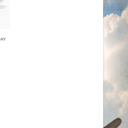
DAY
l