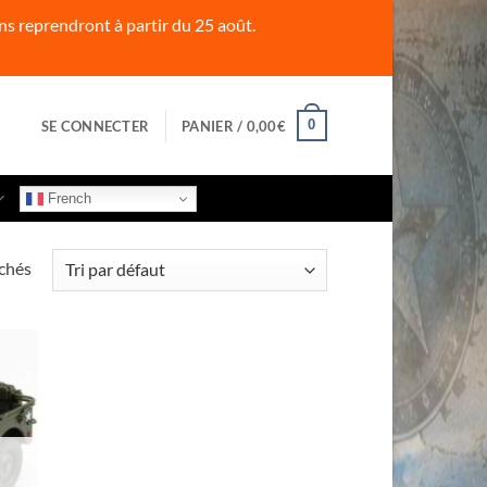
s reprendront à partir du 25 août.
0
SE CONNECTER
PANIER /
0,00
€
French
ichés