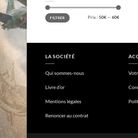
Prix
Prix
Prix :
50€
—
60€
FILTRER
min
max
LA SOCIÉTÉ
ACC
Qui sommes-nous
Vot
Livre d’or
Cond
Mentions légales
Poli
Renoncer au contrat