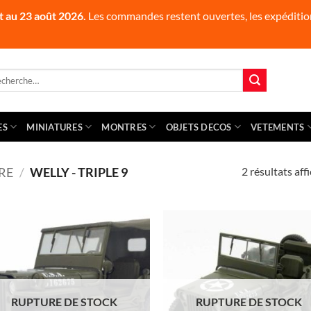
t au 23 août 2026.
Les commandes restent ouvertes, les expédition
herche
 :
ES
MINIATURES
MONTRES
OBJETS DECOS
VETEMENTS
2 résultats aff
RE
/
WELLY - TRIPLE 9
RUPTURE DE STOCK
RUPTURE DE STOCK