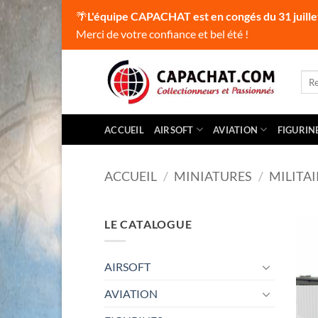
🌴
L'équipe CAPACHAT est en congés du 31 juille
Merci de votre confiance et bel été !
Passer
au
Rec
pour
contenu
ACCUEIL
AIRSOFT
AVIATION
FIGURIN
ACCUEIL
/
MINIATURES
/
MILITAI
LE CATALOGUE
AIRSOFT
AVIATION