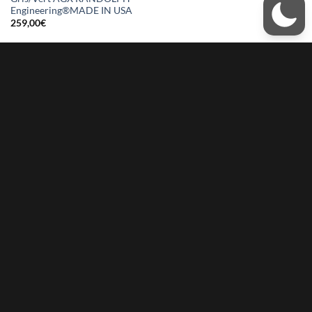
Engineering®MADE IN USA
259,00
€
LA SOCIÉTÉ
Qui sommes-nous
Livre d’or
Mentions légales
Renoncer au contrat
ACCÈS CLIENT