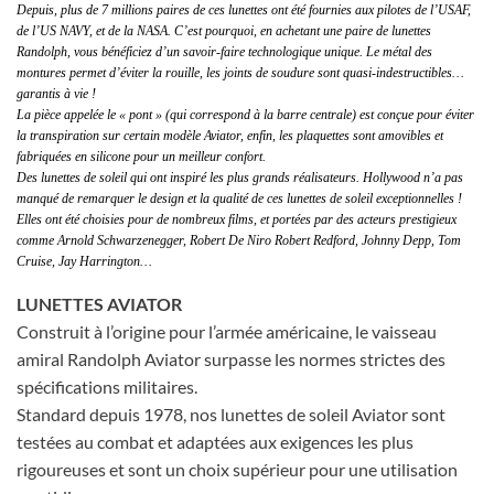
Depuis, plus de 7 millions paires de ces lunettes ont été fournies aux pilotes de l’USAF,
de l’US NAVY, et de la NASA. C’est pourquoi, en achetant une paire de lunettes
Randolph, vous bénéficiez d’un savoir-faire technologique unique. Le métal des
montures permet d’éviter la rouille, les joints de soudure sont quasi-indestructibles…
garantis à vie !
La pièce appelée le « pont » (qui correspond à la barre centrale) est conçue pour éviter
la transpiration sur certain modèle Aviator, enfin, les plaquettes sont amovibles et
fabriquées en silicone pour un meilleur confort.
Des lunettes de soleil qui ont inspiré les plus grands réalisateurs. Hollywood n’a pas
manqué de remarquer le design et la qualité de ces lunettes de soleil exceptionnelles !
Elles ont été choisies pour de nombreux films, et portées par des acteurs prestigieux
comme Arnold Schwarzenegger, Robert De Niro Robert Redford, Johnny Depp, Tom
Cruise, Jay Harrington…
LUNETTES AVIATOR
Construit à l’origine pour l’armée américaine, le vaisseau
amiral Randolph Aviator surpasse les normes strictes des
spécifications militaires.
Standard depuis 1978, nos lunettes de soleil Aviator sont
testées au combat et adaptées aux exigences les plus
rigoureuses et sont un choix supérieur pour une utilisation