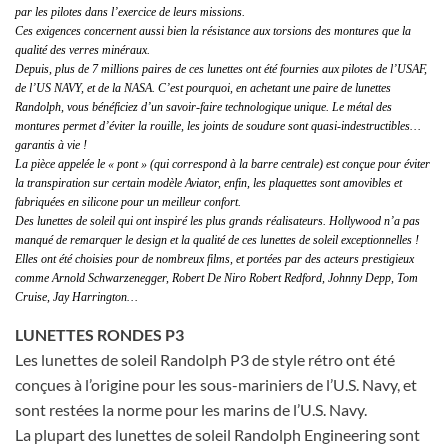
par les pilotes dans l’exercice de leurs missions.
Ces exigences concernent aussi bien la résistance aux torsions des montures que la
qualité des verres minéraux.
Depuis, plus de 7 millions paires de ces lunettes ont été fournies aux pilotes de l’USAF,
de l’US NAVY, et de la NASA. C’est pourquoi, en achetant une paire de lunettes
Randolph, vous bénéficiez d’un savoir-faire technologique unique. Le métal des
montures permet d’éviter la rouille, les joints de soudure sont quasi-indestructibles…
garantis à vie !
La pièce appelée le « pont » (qui correspond à la barre centrale) est conçue pour éviter
la transpiration sur certain modèle Aviator, enfin, les plaquettes sont amovibles et
fabriquées en silicone pour un meilleur confort.
Des lunettes de soleil qui ont inspiré les plus grands réalisateurs. Hollywood n’a pas
manqué de remarquer le design et la qualité de ces lunettes de soleil exceptionnelles !
Elles ont été choisies pour de nombreux films, et portées par des acteurs prestigieux
comme Arnold Schwarzenegger, Robert De Niro Robert Redford, Johnny Depp, Tom
Cruise, Jay Harrington…
LUNETTES RONDES P3
Les lunettes de soleil Randolph P3 de style rétro ont été
conçues à l’origine pour les sous-mariniers de l’U.S. Navy, et
sont restées la norme pour les marins de l’U.S. Navy.
La plupart des lunettes de soleil Randolph Engineering sont