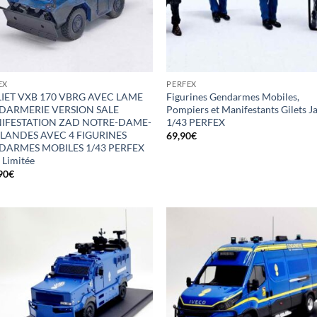
EX
PERFEX
IET VXB 170 VBRG AVEC LAME
Figurines Gendarmes Mobiles,
DARMERIE VERSION SALE
Pompiers et Manifestants Gilets J
IFESTATION ZAD NOTRE-DAME-
1/43 PERFEX
LANDES AVEC 4 FIGURINES
69,90
€
DARMES MOBILES 1/43 PERFEX
 Limitée
90
€