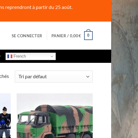
s reprendront à partir du 25 août.
0
SE CONNECTER
PANIER /
0,00
€
French
ichés