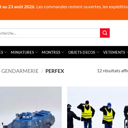
t au 23 août 2026.
Les commandes restent ouvertes, les expédition
herche
 :
ES
MINIATURES
MONTRES
OBJETS DECOS
VETEMENTS
12 résultats aff
 - GENDARMERIE
/
PERFEX