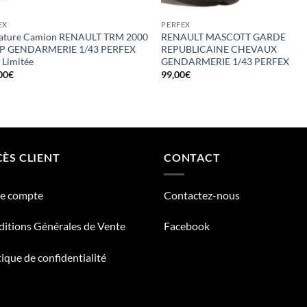
EX
PERFEX
ature Camion RENAULT TRM 2000
RENAULT MASCOTT GARDE
P GENDARMERIE 1/43 PERFEX
REPUBLICAINE CHEVAUX
 Limitée
GENDARMERIE 1/43 PERFEX
00
€
99,00
€
ÈS CLIENT
CONTACT
re compte
Contactez-nous
itions Générales de Vente
Facebook
tique de confidentialité