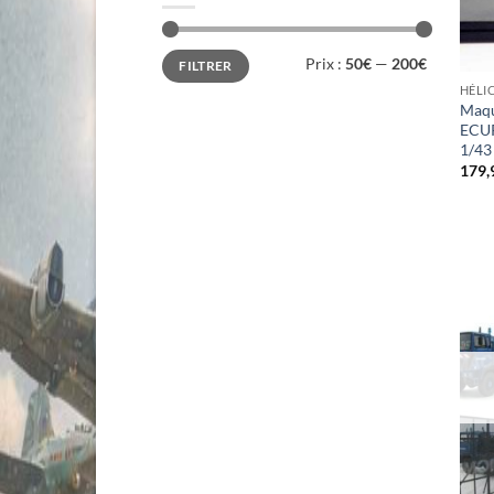
Prix
Prix
Prix :
50€
—
200€
FILTRER
min
max
HÉLI
Maqu
ECU
1/43
179,