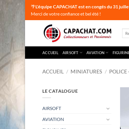
🌴
L'équipe CAPACHAT est en congés du 31 juille
Merci de votre confiance et bel été !
Passer
au
Rec
pour
contenu
ACCUEIL
AIRSOFT
AVIATION
FIGURIN
ACCUEIL
/
MINIATURES
/
POLICE
LE CATALOGUE
AIRSOFT
AVIATION