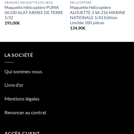
GRANDES MAQUETTES EN BOIS
HÉLICOPTÈRE
Maquette Hélicoptère PUMA
Maquette Hélicoptère
SA330 ALAT ARMEE DE TERRE
ALOUETTE 3 SA.316 MARINE
1/32
NATIONALE 1/43 Edition
Limitée 100 pièces
195,00
€
134,90
€
LA SOCIÉTÉ
Qui sommes-nous
Livre d’or
Mentions légales
Renoncer au contrat
ACCÈS CLIENT