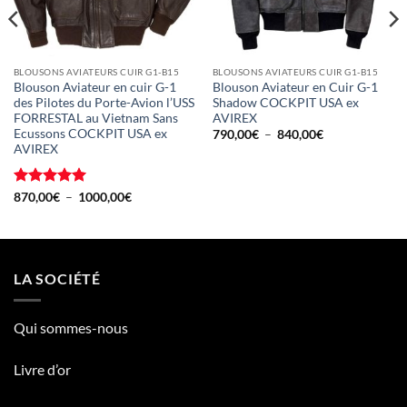
BLOUSONS AVIATEURS CUIR G1-B15
BLOUSONS AVIATEURS CUIR G1-B15
Blouson Aviateur en cuir G-1
Blouson Aviateur en Cuir G-1
des Pilotes du Porte-Avion l’USS
Shadow COCKPIT USA ex
FORRESTAL au Vietnam Sans
AVIREX
Ecussons COCKPIT USA ex
Plage
790,00
€
–
840,00
€
de
AVIREX
prix :
790,00€
à
840,00€
Note
5
sur
Plage
870,00
€
–
1000,00
€
de
5
prix :
870,00€
à
1000,00€
LA SOCIÉTÉ
Qui sommes-nous
Livre d’or