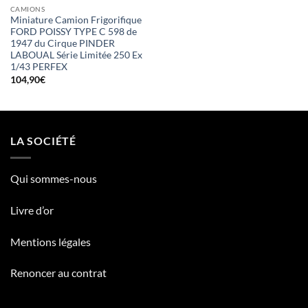
CAMIONS
Miniature Camion Frigorifique
FORD POISSY TYPE C 598 de
1947 du Cirque PINDER
LABOUAL Série Limitée 250 Ex
1/43 PERFEX
104,90
€
LA SOCIÉTÉ
Qui sommes-nous
Livre d’or
Mentions légales
Renoncer au contrat