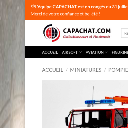
🌴
L'équipe CAPACHAT est en congés du 31 juille
Merci de votre confiance et bel été !
Passer
au
Rec
pour
contenu
ACCUEIL
AIRSOFT
AVIATION
FIGURIN
ACCUEIL
/
MINIATURES
/
POMPIE