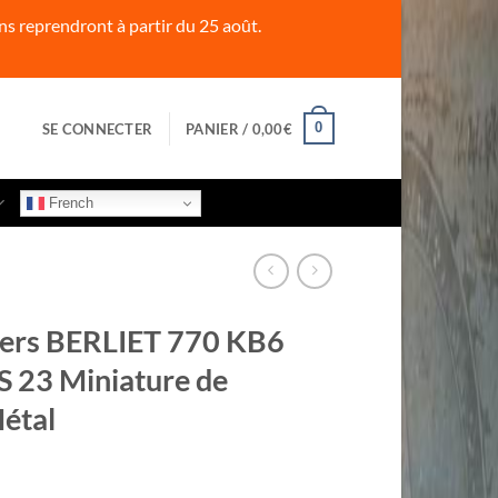
s reprendront à partir du 25 août.
0
SE CONNECTER
PANIER /
0,00
€
French
ers BERLIET 770 KB6
 23 Miniature de
Métal