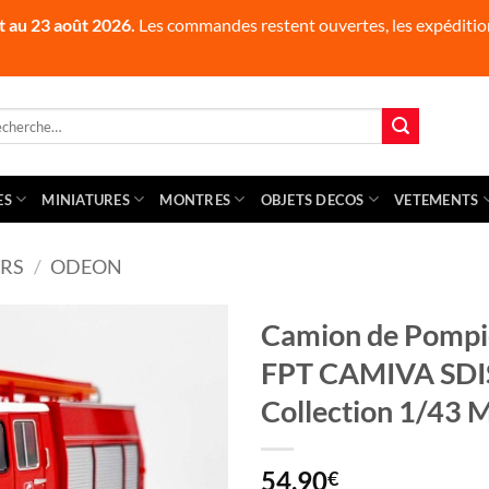
t au 23 août 2026.
Les commandes restent ouvertes, les expédition
herche
 :
ES
MINIATURES
MONTRES
OBJETS DECOS
VETEMENTS
RS
/
ODEON
Camion de Pompi
FPT CAMIVA SDIS
Collection 1/43 
54,90
€