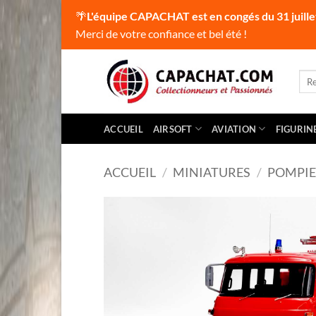
🌴
L'équipe CAPACHAT est en congés du 31 juille
Merci de votre confiance et bel été !
Passer
au
Rec
pour
contenu
ACCUEIL
AIRSOFT
AVIATION
FIGURIN
ACCUEIL
/
MINIATURES
/
POMPIE