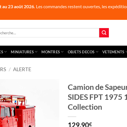
t au 23 août 2026.
Les commandes restent ouvertes, les expédition
herche
 :
ES
MINIATURES
MONTRES
OBJETS DECOS
VETEMENTS
RS
/
ALERTE
Camion de Sapeu
SIDES FPT 1975 
Collection
129,90
€