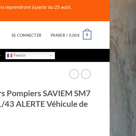
s reprendront à partir du 25 août.
0
SE CONNECTER
PANIER /
0,00
€
French
rs Pompiers SAVIEM SM7
1/43 ALERTE Véhicule de