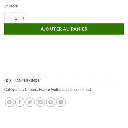
En stock
quantité de CITROEN 15/6 H Franay 1955 Présidentielle République F
AJOUTER AU PANIER
UGS :
PANTHEON012
Catégories :
Citroën
,
France (voitures présidentielles)