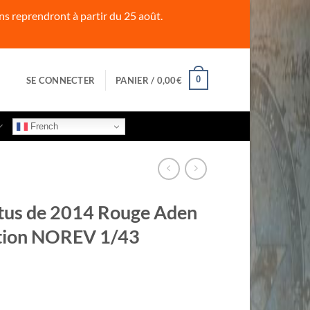
s reprendront à partir du 25 août.
0
SE CONNECTER
PANIER /
0,00
€
French
us de 2014 Rouge Aden
ction NOREV 1/43