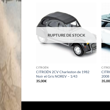
 DE STOCK
RUPTURE DE STOCK
CITROËN
CITR
leu Boticelli
CITROËN 2CV Charleston de 1982
CITR
Noir et Gris NOREV – 1/43
2008
35,00
€
35,0