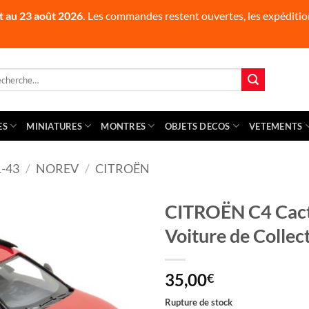
t au 23 août 2026.
Les commandes restent ouvertes, les expédition
herche
 :
ES
MINIATURES
MONTRES
OBJETS DECOS
VETEMENTS
-43
/
NOREV
/
CITROËN
CITROËN C4 Cact
Voiture de Colle
35,00
€
Rupture de stock