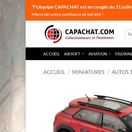
🌴
L'équipe CAPACHAT est en congés du 31 juille
Merci de votre confiance et bel été !
Passer
au
Rec
pour
contenu
ACCUEIL
AIRSOFT
AVIATION
FIGURIN
ACCUEIL
/
MINIATURES
/
AUTOS 1