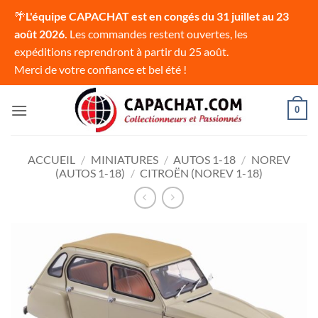
🌴
L'équipe CAPACHAT est en congés du 31 juillet au 23
août 2026.
Les commandes restent ouvertes, les
expéditions reprendront à partir du 25 août.
Merci de votre confiance et bel été !
Passer
0
au
contenu
ACCUEIL
/
MINIATURES
/
AUTOS 1-18
/
NOREV
(AUTOS 1-18)
/
CITROËN (NOREV 1-18)