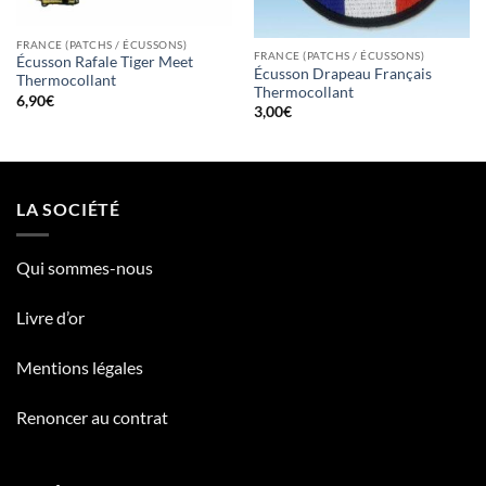
FRANCE (PATCHS / ÉCUSSONS)
FRANCE (PATCHS / ÉCUSSONS)
Écusson Rafale Tiger Meet
Écusson Drapeau Français
Thermocollant
Thermocollant
6,90
€
3,00
€
LA SOCIÉTÉ
Qui sommes-nous
Livre d’or
Mentions légales
Renoncer au contrat