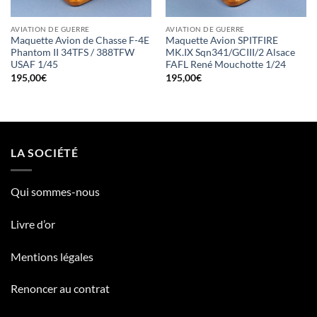
AVIATION DE GUERRE
AVIATION DE GUERRE
Maquette Avion de Chasse F-4E
Maquette Avion SPITFIRE
Phantom II 34TFS / 388TFW
MK.IX Sqn341/GCIII/2 Alsace
USAF 1/45
FAFL René Mouchotte 1/24
195,00
€
195,00
€
LA SOCIÉTÉ
Qui sommes-nous
Livre d’or
Mentions légales
Renoncer au contrat