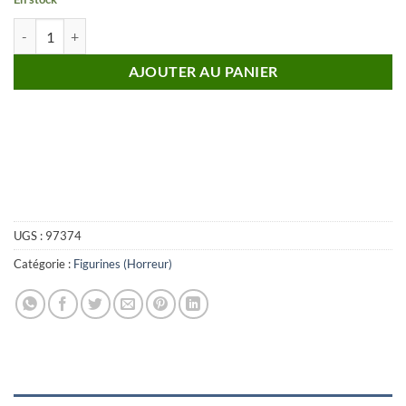
quantité de Figurine Comte Dracula Articulée Bela Lugosi – Édition Li
AJOUTER AU PANIER
UGS :
97374
Catégorie :
Figurines (Horreur)