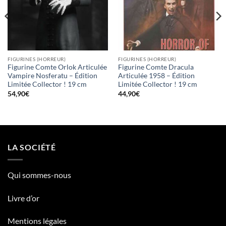
FIGURINES (HORREUR)
FIGURINES (HORREUR)
Figurine Comte Orlok Articulée
Figurine Comte Dracula
Vampire Nosferatu – Édition
Articulée 1958 – Édition
Limitée Collector ! 19 cm
Limitée Collector ! 19 cm
54,90
€
44,90
€
LA SOCIÉTÉ
Qui sommes-nous
Livre d’or
Mentions légales