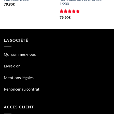
1/200
79,90
€
Note
5
sur
79,90
€
5
LA SOCIÉTÉ
Qui sommes-nous
Livre d’or
Mentions légales
Renoncer au contrat
ACCÈS CLIENT