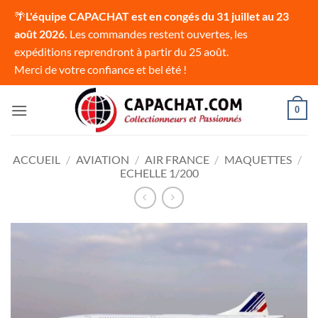
🌴
L'équipe CAPACHAT est en congés du 31 juillet au 23
août 2026.
Les commandes restent ouvertes, les
expéditions reprendront à partir du 25 août.
Merci de votre confiance et bel été !
Passer
0
au
contenu
ACCUEIL
/
AVIATION
/
AIR FRANCE
/
MAQUETTES
/
ECHELLE 1/200