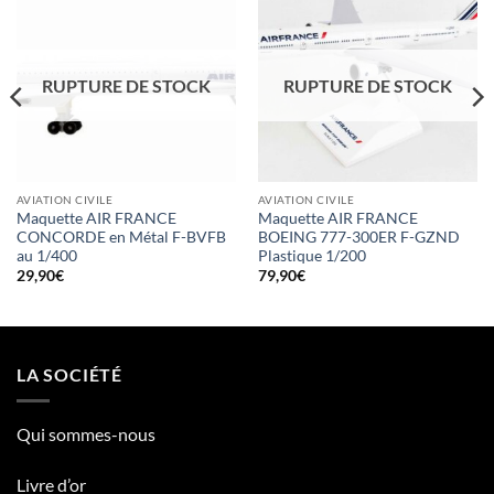
RUPTURE DE STOCK
RUPTURE DE STOCK
AVIATION CIVILE
AVIATION CIVILE
Maquette AIR FRANCE
Maquette AIR FRANCE
CONCORDE en Métal F-BVFB
BOEING 777-300ER F-GZND
au 1/400
Plastique 1/200
29,90
€
79,90
€
LA SOCIÉTÉ
Qui sommes-nous
Livre d’or