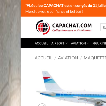
🌴
L'équipe CAPACHAT est en congés du 31 juille
Merci de votre confiance et bel été !
Passer
au
Rec
pour
contenu
ACCUEIL
AIRSOFT
AVIATION
FIGURIN
ACCUEIL
/
AVIATION
/
MAQUETT