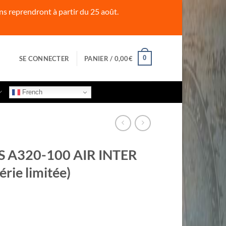
s reprendront à partir du 25 août.
0
SE CONNECTER
PANIER /
0,00
€
French
S A320-100 AIR INTER
érie limitée)