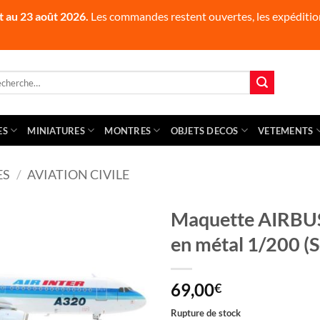
t au 23 août 2026.
Les commandes restent ouvertes, les expédition
herche
 :
ES
MINIATURES
MONTRES
OBJETS DECOS
VETEMENTS
ES
/
AVIATION CIVILE
Maquette AIRBU
en métal 1/200 (S
69,00
€
Rupture de stock