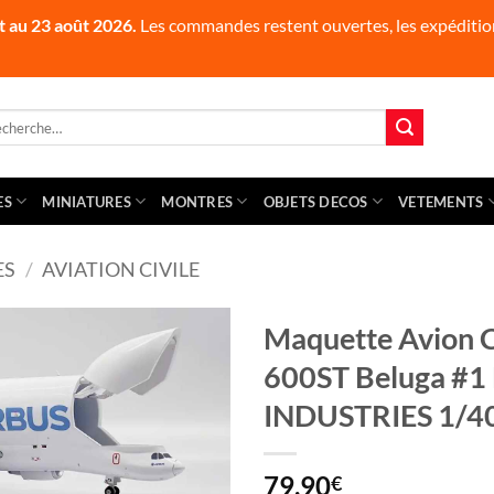
t au 23 août 2026.
Les commandes restent ouvertes, les expédition
herche
 :
ES
MINIATURES
MONTRES
OBJETS DECOS
VETEMENTS
ES
/
AVIATION CIVILE
Maquette Avion 
600ST Beluga #1
INDUSTRIES 1/4
79,90
€