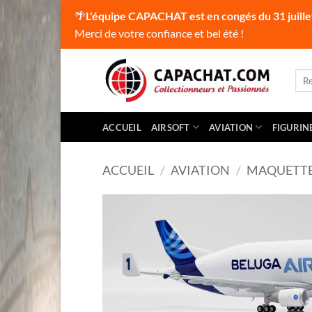
🌴
L'équipe CAPACHAT est en congés du 31 juille
Merci de votre confiance et bel été !
Passer
au
Rec
pour
contenu
ACCUEIL
AIRSOFT
AVIATION
FIGURIN
ACCUEIL
/
AVIATION
/
MAQUETT