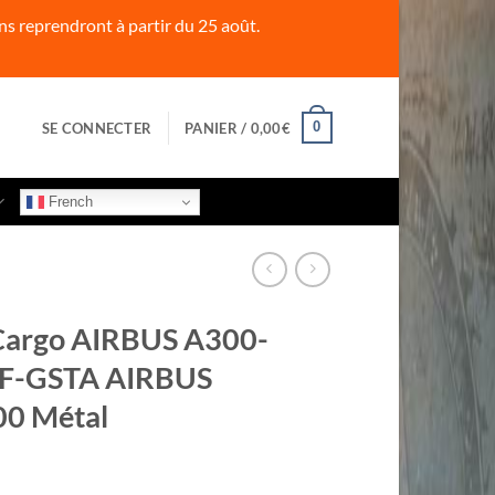
s reprendront à partir du 25 août.
0
SE CONNECTER
PANIER /
0,00
€
French
Cargo AIRBUS A300-
 F-GSTA AIRBUS
00 Métal