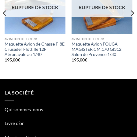
RUPTURE DE STOCK
RUPTURE DE STOCK
AVIATION DE GUERRE
AVIATION DE GUERRE
Maquette Avion de Chasse F-8E
Maquette Avion FOUGA
Crusader Flottille 12F
MAGISTER CM.170 GI312
Aéronavale au 1/40
Salon de Provence 1/30
195,00
€
195,00
€
LA SOCIÉTÉ
Qui sommes-nous
Livre d’or