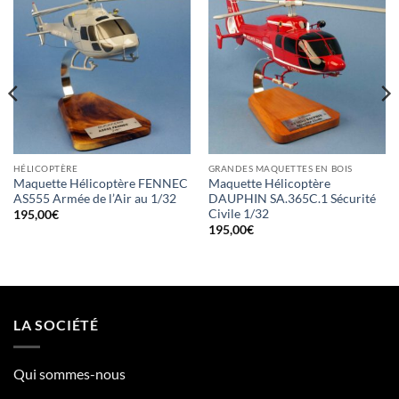
HÉLICOPTÈRE
GRANDES MAQUETTES EN BOIS
Maquette Hélicoptère FENNEC
Maquette Hélicoptère
AS555 Armée de l’Air au 1/32
DAUPHIN SA.365C.1 Sécurité
Civile 1/32
195,00
€
195,00
€
LA SOCIÉTÉ
Qui sommes-nous