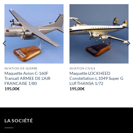
AVIATION DE GUERRE
AVIATION CIVILE
Maquette Avion C-160F
Maquette LOCKHEED
Transall ARMEE DE L’AIR
Constellation L.1049 Super G
FRANCAISE 1/80
LUFTHANSA 1/72
195,00
€
195,00
€
LA SOCIÉTÉ