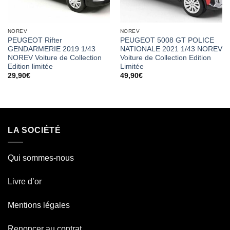
NOREV
NOREV
PEUGEOT Rifter
PEUGEOT 5008 GT POLICE
GENDARMERIE 2019 1/43
NATIONALE 2021 1/43 NOREV
NOREV Voiture de Collection
Voiture de Collection Edition
Edition limitée
Limitée
29,90
€
49,90
€
LA SOCIÉTÉ
Qui sommes-nous
Livre d’or
Mentions légales
Renoncer au contrat