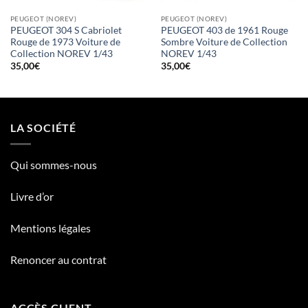
PEUGEOT (NOREV)
PEUGEOT (NOREV)
PEUGEOT 304 S Cabriolet
PEUGEOT 403 de 1961 Rouge
Rouge de 1973 Voiture de
Sombre Voiture de Collection
Collection NOREV 1/43
NOREV 1/43
35,00
€
35,00
€
LA SOCIÉTÉ
Qui sommes-nous
Livre d’or
Mentions légales
Renoncer au contrat
ACCÈS CLIENT