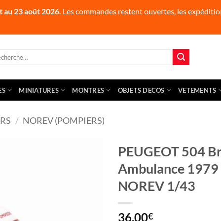
t au 23 août 2026.
Les commandes restent ouvertes, les expédition
herche
 :
ES
MINIATURES
MONTRES
OBJETS DECOS
VETEMENTS
RS
/
NOREV (POMPIERS)
PEUGEOT 504 Br
Ambulance 1979 V
NOREV 1/43
36,00
€