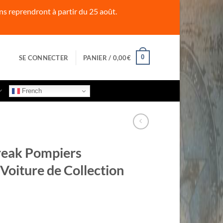
s reprendront à partir du 25 août.
0
SE CONNECTER
PANIER /
0,00
€
French
eak Pompiers
oiture de Collection