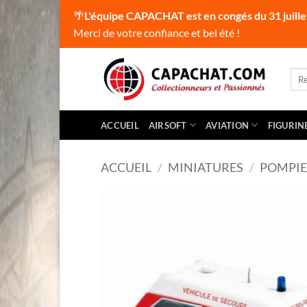
🌴
L'équipe CAPACHAT est en congés du 31 juille
Merci de votre confiance et bel été !
Passer
au
Rec
pour
contenu
ACCUEIL
AIRSOFT
AVIATION
FIGURIN
ACCUEIL
/
MINIATURES
/
POMPIE