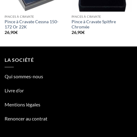
PINCES À CRAVATE
PINCES À CRAVATE
Pince à Cravate Cessna 150-
Pince à Cravate Spitfire
172 Or 22K
Chromée
26,90
€
26,90
€
LA SOCIÉTÉ
Qui sommes-nous
Livre d’or
Mentions légales
Renoncer au contrat