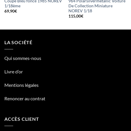
Coupé Bleu foncé 1985 NOREV
964 Polarsilvermetallic Voiture
1/18ème
De Collection Miniature
NOREV 1/18
69,90
€
115,00
€
LA SOCIÉTÉ
Qui sommes-nous
Livre d’or
Mentions légales
Renoncer au contrat
ACCÈS CLIENT