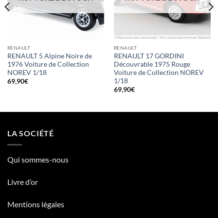
RENAULT
RENAULT
RENAULT 5 Alpine Noire de
RENAULT 17 GORDINI
1976 Voiture de Collection
Découvrable 1975 Rouge
NOREV 1/18
Voiture de Collection NOREV
1/18
69,90
€
69,90
€
LA SOCIÉTÉ
Qui sommes-nous
Livre d’or
Mentions légales