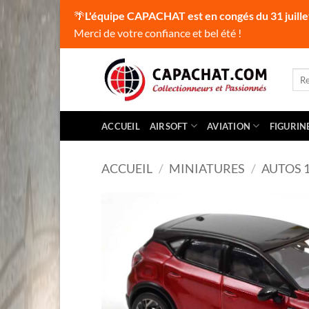
🌴
L'équipe CAPACHAT est en congés du 31 juille
Merci de votre confiance et bel été !
Passer
au
Rec
pour
contenu
ACCUEIL
AIRSOFT
AVIATION
FIGURIN
ACCUEIL
/
MINIATURES
/
AUTOS 1