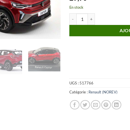
En stock
quantité de RENAULT Captur Espr
AJO
UGS :
517766
Catégorie :
Renault (NOREV)