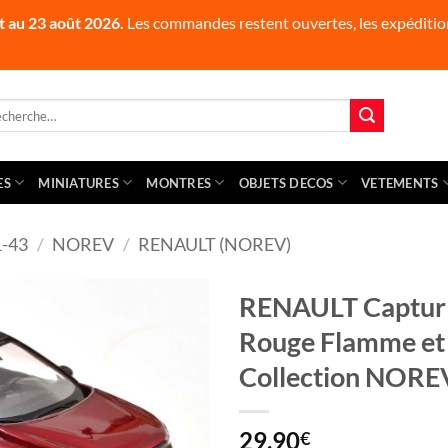
t au 23 août 2026.
Les commandes restent ouvertes, les expédition
herche
 :
ES
MINIATURES
MONTRES
OBJETS DECOS
VETEMENTS
-43
/
NOREV
/
RENAULT (NOREV)
RENAULT Captur 
Rouge Flamme et 
Collection NORE
29,90
€