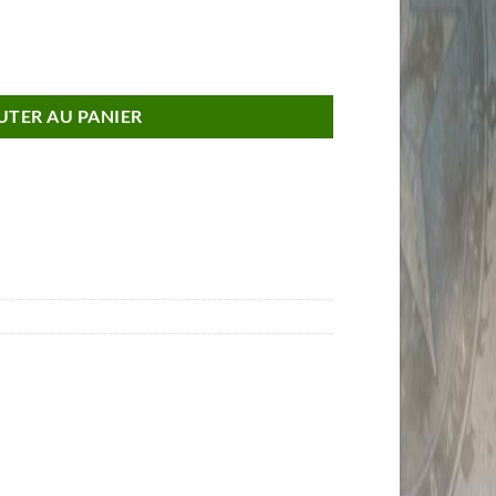
it Alpine 2024 Rouge Flamme et Noir Voiture de Collection NOREV 1/4
UTER AU PANIER