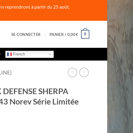
s reprendront à partir du 25 août.
0
SE CONNECTER
PANIER /
0,00
€
French
LINE)
 DEFENSE SHERPA
3 Norev Série Limitée