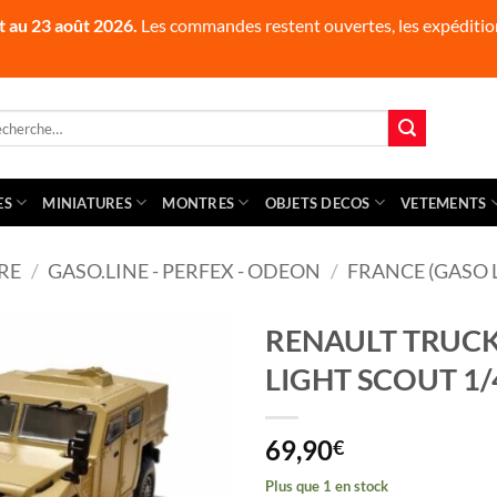
t au 23 août 2026.
Les commandes restent ouvertes, les expédition
herche
 :
ES
MINIATURES
MONTRES
OBJETS DECOS
VETEMENTS
RE
/
GASO.LINE - PERFEX - ODEON
/
FRANCE (GASO 
RENAULT TRUCK
LIGHT SCOUT 1/4
69,90
€
Plus que 1 en stock