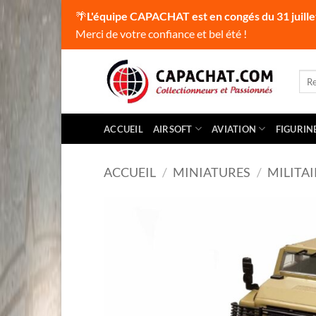
🌴
L'équipe CAPACHAT est en congés du 31 juille
Merci de votre confiance et bel été !
Passer
au
Rec
pour
contenu
ACCUEIL
AIRSOFT
AVIATION
FIGURIN
ACCUEIL
/
MINIATURES
/
MILITAI