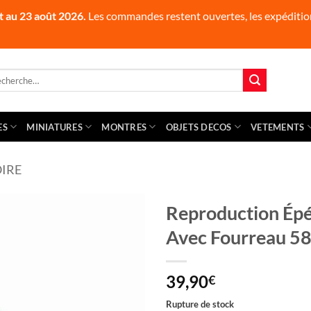
t au 23 août 2026.
Les commandes restent ouvertes, les expédition
herche
 :
ES
MINIATURES
MONTRES
OBJETS DECOS
VETEMENTS
OIRE
Reproduction Épé
Avec Fourreau 5
39,90
€
Rupture de stock