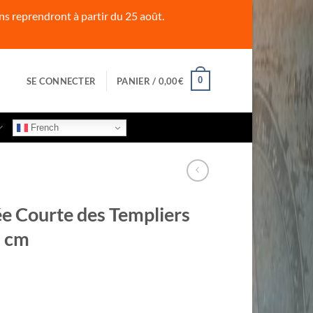
s reprendront à partir du 25 août.
0
SE CONNECTER
PANIER /
0,00
€
French
e Courte des Templiers
8 cm