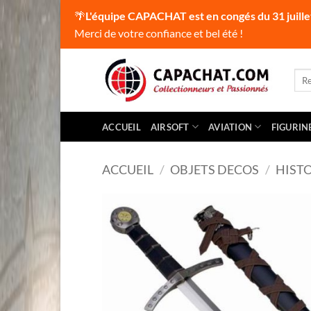
🌴
L'équipe CAPACHAT est en congés du 31 juille
Merci de votre confiance et bel été !
Passer
au
Rec
pour
contenu
ACCUEIL
AIRSOFT
AVIATION
FIGURIN
ACCUEIL
/
OBJETS DECOS
/
HIST