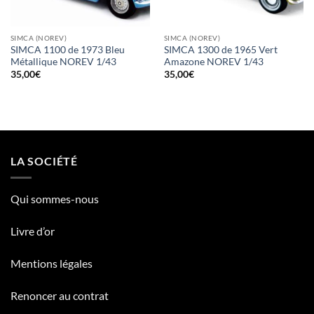
SIMCA (NOREV)
SIMCA (NOREV)
SIMCA 1100 de 1973 Bleu
SIMCA 1300 de 1965 Vert
Métallique NOREV 1/43
Amazone NOREV 1/43
35,00
€
35,00
€
LA SOCIÉTÉ
Qui sommes-nous
Livre d’or
Mentions légales
Renoncer au contrat