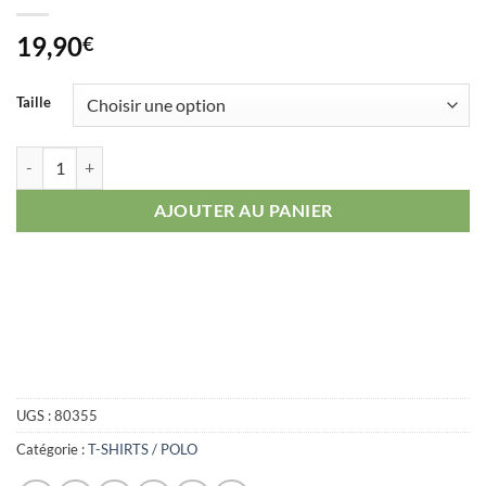
19,90
€
Taille
quantité de T-SHIRT UNITED STATES MARINES CORPS BULLDOG US
AJOUTER AU PANIER
UGS :
80355
Catégorie :
T-SHIRTS / POLO