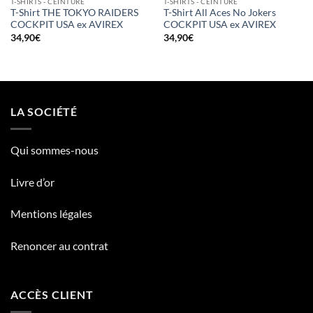
T-SHIRTS - CEINTURE
T-SHIRTS - CEINTURE
T-Shirt THE TOKYO RAIDERS
T-Shirt All Aces No Jokers
COCKPIT USA ex AVIREX
COCKPIT USA ex AVIREX
34,90
€
34,90
€
LA SOCIÉTÉ
Qui sommes-nous
Livre d’or
Mentions légales
Renoncer au contrat
ACCÈS CLIENT