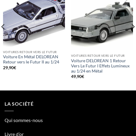
VOITURES RETOUR VERS LE FUTUR
VOITURES RETOUR VERS LE FUTUR
Voiture En Métal DELOREAN
Voiture DELOREAN 1 Retour
Retour vers le Futur II au 1/24
Vers Le Futur I Effets Lumineux
29,90
€
au 1/24 en Métal
49,90
€
LA SOCIÉTÉ
Qui sommes-nous
Livre d’or