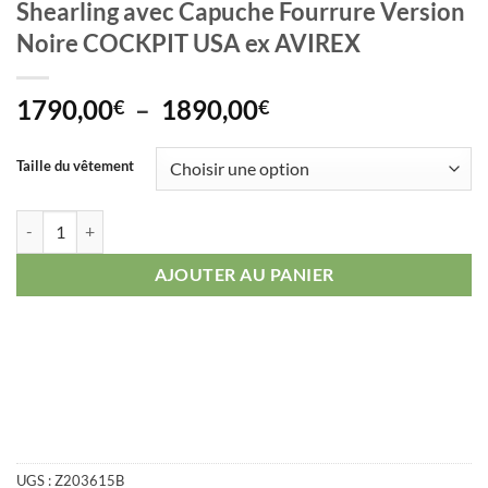
Shearling avec Capuche Fourrure Version
Noire COCKPIT USA ex AVIREX
Plage
1790,00
–
1890,00
€
€
de
prix :
Taille du vêtement
1790,00€
à
quantité de Blouson Bombardier B3 en cuir Mouton Shearling avec 
1890,00€
AJOUTER AU PANIER
UGS :
Z203615B