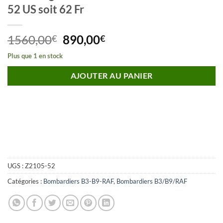
52 US soit 62 Fr
Le
Le
1560,00
890,00
€
€
prix
prix
Plus que 1 en stock
initial
actuel
était :
est :
AJOUTER AU PANIER
1560,00€.
890,00€.
UGS :
Z2105-52
Catégories :
Bombardiers B3-B9-RAF
,
Bombardiers B3/B9/RAF