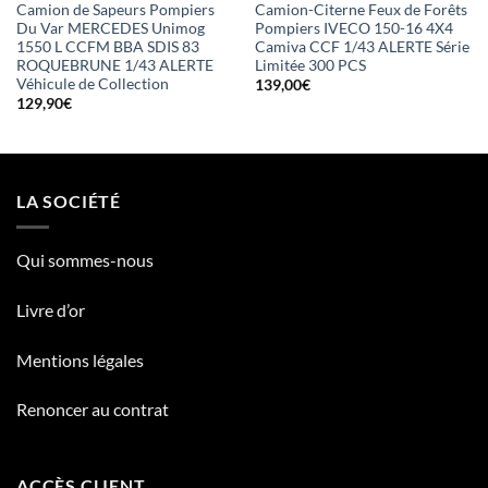
Camion de Sapeurs Pompiers
Camion-Citerne Feux de Forêts
Du Var MERCEDES Unimog
Pompiers IVECO 150-16 4X4
1550 L CCFM BBA SDIS 83
Camiva CCF 1/43 ALERTE Série
ROQUEBRUNE 1/43 ALERTE
Limitée 300 PCS
Véhicule de Collection
139,00
€
129,90
€
LA SOCIÉTÉ
Qui sommes-nous
Livre d’or
Mentions légales
Renoncer au contrat
ACCÈS CLIENT