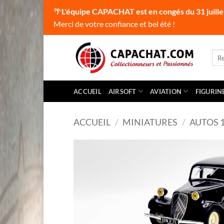
🌴
L'équipe CAPACHAT est en congés du 31 juille
Merci de votre confiance et bel été !
Passer
au
Rec
pour
contenu
ACCUEIL
AIRSOFT
AVIATION
FIGURIN
ACCUEIL
/
MINIATURES
/
AUTOS 1