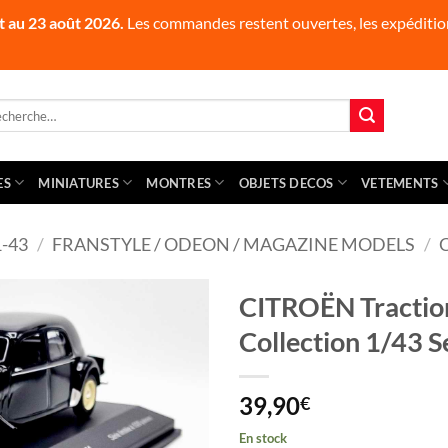
t au 23 août 2026.
Les commandes restent ouvertes, les expédition
herche
 :
ES
MINIATURES
MONTRES
OBJETS DECOS
VETEMENTS
-43
/
FRANSTYLE / ODEON / MAGAZINE MODELS
/
CITROËN Traction
Collection 1/43 S
39,90
€
En stock