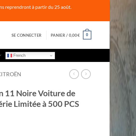
s reprendront à partir du 25 août.
0
SE CONNECTER
PANIER /
0,00
€
French
CITROËN
 11 Noire Voiture de
érie Limitée à 500 PCS