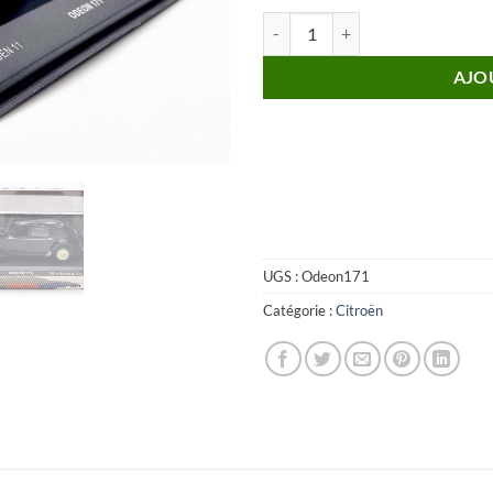
quantité de CITROËN Traction 11 
AJO
UGS :
Odeon171
Catégorie :
Citroën