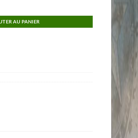
Noire Voiture de Collection 1/43 Série Limitée à 500 PCS
UTER AU PANIER